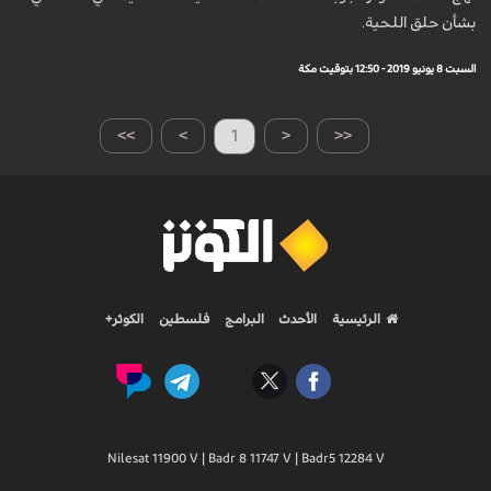
بشأن حلق اللحية.
السبت 8 يونيو 2019 - 12:50 بتوقيت مكة
>>
>
1
<
<<
الرئيسية
الأحدث
البرامج
فلسطين
الكوثر+
Nilesat 11900 V | Badr 8 11747 V | Badr5 12284 V