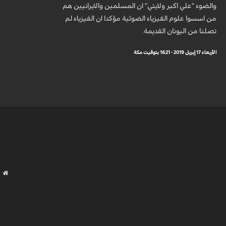
والضوء "علي اكبر ولایتي" ان المسلمین والایرانیین هم
من اسسوا علوم الفیزیاء الضوئیة مؤكدا ان الفیزیاء لم
تصلنا من الیونان القدیمة.
الأربعاء 17 إبريل 2019 - 16:21 بتوقيت مكة