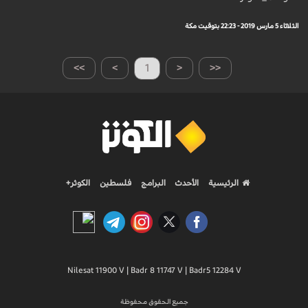
الثلاثاء 5 مارس 2019 - 22:23 بتوقيت مكة
>>
>
1
<
<<
الرئيسية
الأحدث
البرامج
فلسطين
الكوثر+
Nilesat 11900 V | Badr 8 11747 V | Badr5 12284 V
جميع الحقوق محفوظة