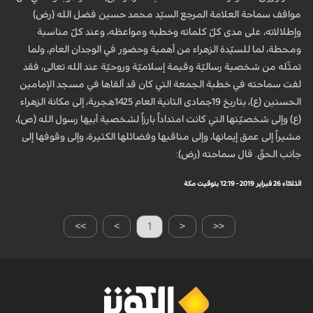
مواقف سماحة العلامة المرجع السيّد محمد حسين فضل الله (رض)
وإطلالاته، على مدى كلّ كلماته وخطبه ومواعظه، وعند كلّ مناسبة
ومحطة، لما للسيّدة الزهراء من أهمية وحضور في الوجدان العام، ولما
تمثّله من شخصية رساليّة وقيمة إسلاميّة وروحيّة عند الله تعالى، فقد
لفت سماحته في خطبة الجمعة التي كان قد ألقاها في مسجد الإمامين
الحسنين (ع)، بتاريخ 19جمادى الثانية العام 1425هجرية، إلى مكانة الزهراء
(ع) وإلى شخصيّتها التي كانت امتداداً بارزاً لشخصية أبيها رسول الله (ص)،
مشيراً إلى عمق إيمانها، وإلى مناقبها وفضائلها الكثيرة، وإلى وقوفها إلى
جانب الحقّ. قال سماحته (رض):
الثلاثاء 26 فبراير 2019 - 12:19 بتوقيت مكة
>>
>
1
<
<<