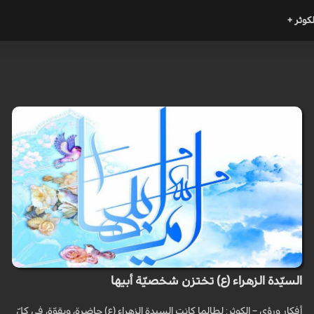
لكوثر +
السيّدة الزهراء (ع) تختزن شخصيّة أبيها
أفكار ورؤى – الكوثر: لطالما كانت السيدة الزهراء (ع) حاضرة، وبقوّة، في كلّ