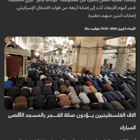
وقعت عملية دهس بالقرب من مستوطنة "كوخاف يائير" غربي قلقيلية،
فجر اليوم الأربعاء، أدّت إلى إصابة أربعة من قوات الاحتلال الإسرائيلي،
إصابات اثنين منهم خطيرة.
الأربعاء 3 إبريل 2024 - 10:03 بتوقيت مكة
الاف الفلسطينيين يـــؤدون صلاة الفـــجر بالمسجد الأقصى
المبارك