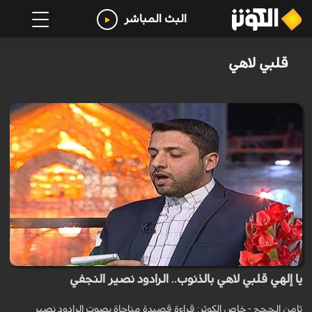
البث المباشر
قلبي لاهي
يا إلهي قلبي لاهي بالذنوب.. الرادود نصير النجفي
ثامن الحجج - خاص الكوثر: قراءة قصيدة مناجاة بصوت الرادود نصير