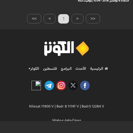
الثلاثاء 6 نوفمبر 2018 - 10:04 بتوقيت مكة
>>
>
1
<
<<
الرئيسية
الأحدث
البرامج
فلسطين
الكوثر+
Nilesat 11900 V | Badr 8 11747 V | Badr5 12284 V
جميع الحقوق محفوظة