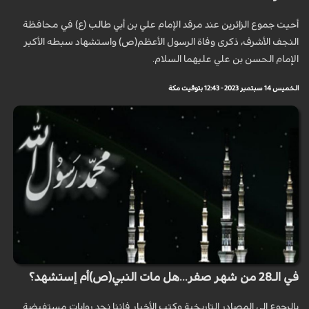
أحيت جموع الزائرين عند مرقد الإمام علي بن أبي طالب (ع) في محافظة
النجف الأشرف، ذكرى وفاة الرسول الأعظم(ص) واستشهاد سبطه الأكبر
الإمام الحسن بن علي عليهما السلام.
الخميس 14 سبتمبر 2023 - 12:43 بتوقيت مكة
في الـ28 من شهر صفر...هل مات النبي(ص)أم إستشهد؟
بالرجوع إلى المصادر التاريخية وكتب الأخبار فإننا نجد روايات مستفيضة