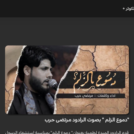
لكوثر +
"دموع الزلم " بصوت الرادود مرتضى حرب
قدم الرادود المبدع لطمية بعنوان" دموع الزلم" بمناسبة استشهاد الرسول