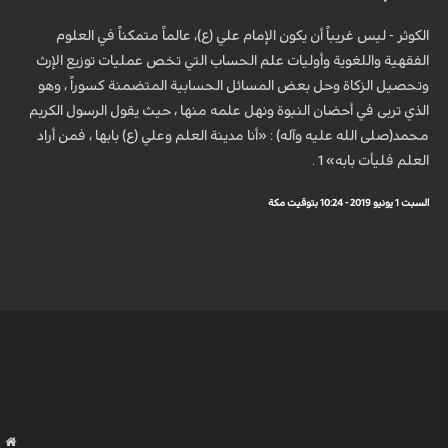
الكوثر - ليس غريباً أن يكون الإمام علي (ع)، عالماً متمكناً في العلوم
الفقهية واللغوية وأوليات علم الحساب التي تخص عمليات توزيع الإرث
وتحصيل الزكاة وحل بعض المسائل الحسابية المتضمنة كسوراً ، وهو
الذي تربى في أحضان النبوة ونهل علمه منها ، حيث يقول الرسول الكريم
محمد(صلى الله عليه وآله) : «أنا مدينة العلم وعلي (ع) بابها ، فمن أراد
العلم فليأت بابه» 1 .
السبت 1 يونيو 2019 - 10:24 بتوقيت مكة