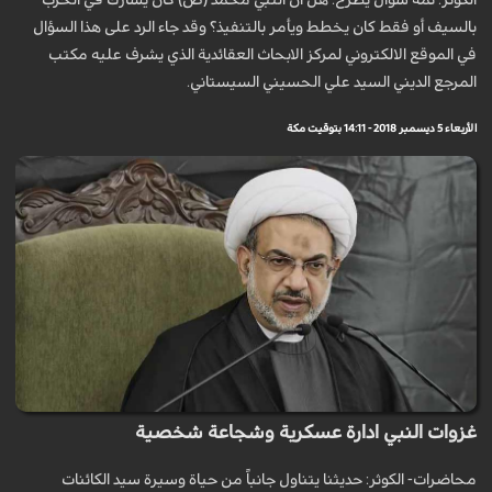
الكوثر: ثمة سؤال يطرح: هل ان النبي محمد (ص) كان يشارك في الحرب
بالسيف أو فقط كان يخطط ويأمر بالتنفيذ؟ وقد جاء الرد على هذا السؤال
في الموقع الالكتروني لمركز الابحاث العقائدية الذي يشرف عليه مكتب
المرجع الديني السيد علي الحسيني السيستاني.
الأربعاء 5 ديسمبر 2018 - 14:11 بتوقيت مكة
غزوات النبي ادارة عسكرية وشجاعة شخصية
محاضرات- الكوثر: حديثنا يتناول جانباً من حياة وسيرة سيد الكائنات