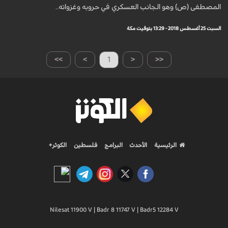
المصطفى (ص) وهو الجانب العسكري في حروبه وغزواته..
السبت 25 أغسطس 2018 - 13:29 بتوقيت مكة
>>
>
1
<
<<
الرئيسية
الأحدث
البرامج
فلسطين
الكوثر+
Nilesat 11900 V | Badr 8 11747 V | Badr5 12284 V