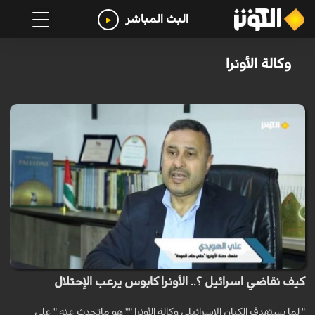
البث المباشر
وكالة الأونرا
كيف نقاضي اسرائيل ؟.. الأونرا كابوس يرعب الإحتلال
" لما يستهدف الكيان الاسرائيلي وكالة الأونرا "" هو ماتحدث عنه " علي