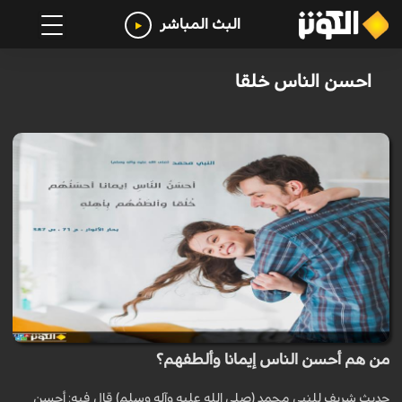
البث المباشر
احسن الناس خلقا
من هم أحسن الناس إيمانا وألطفهم؟
حديث شريف للنبي محمد (صلى الله عليه وآله وسلم) قال فيه: أحسن