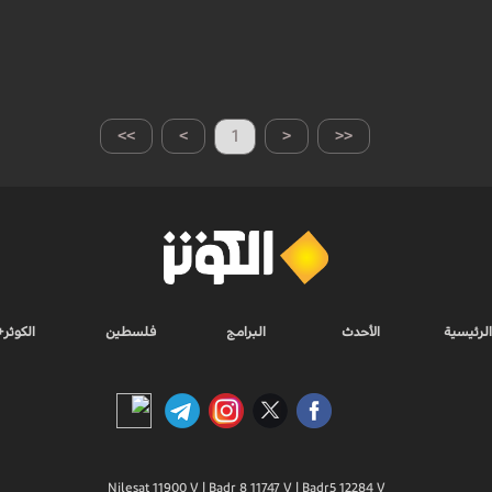
>>
>
1
<
<<
الرئيسية
الأحدث
البرامج
فلسطين
الكوثر+
Nilesat 11900 V | Badr 8 11747 V | Badr5 12284 V