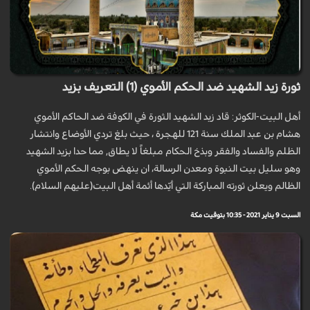
ثورة زيد الشهيد ضد الحكم الأموي (1) التعريف بزيد
أهل البيت-الكوثر: قاد زيد الشهيد الثورة في الكوفة ضد الحاكم الأموي
هشام بن عبد الملك سنة 121 للهجرة ، حيث بلغ تردي الأوضاع وانتشار
الظلم والفساد والفقر وبذخ الحكام مبلغاً لا يطاق, مما حدا بزيد الشهيد
وهو سليل بيت النبوة ومعدن الرسالة، ان ينهض بوجه الحكم الأموي
الظالم ويعلن ثورته المباركة التي أيّدها أئمة أهل البيت(عليهم السلام).
السبت 9 يناير 2021 - 10:35 بتوقيت مكة