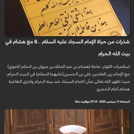
شذرات من حياة الإمام السجاد عليه السلام ...8 مع هشام في
بيت الله الحرام
اسلاميات-الكوثر: حادثة (هشام بن عبد الملك بن مروان بن الحكم الاموي)
مع الإمام زين العابدين علي بن الحسين(عليهما السلام) في البيت الحرام،
حيث اظهر الله تعالى شأن الامام السجاد عند بيته الحرام واخزى الطاغية
هشام أمام الحجيج.
الجمعة 11 سبتمبر 2020 - 07:14 بتوقيت مكة