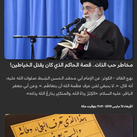
مخاطر حب الذات.. قصة الحاكم الذي كان يقتل الخياطين!
نهج القائد – الكوثر: عن الإمام أبي محمّد، الحسن السِّبط، صلوات الله عليه،
أنه قال: «..لا ينبغي لمَن عرف عظَمة الله أن يتعاظَم..». وعن أبي جعفر
الباقر، عليه السلام: «الكِبْرُ رداءُ الله، والمتكبِّر ينازعُ اللهَ رداءَه».
الأربعاء 13 مارس 2019 - 11:41 بتوقيت مكة