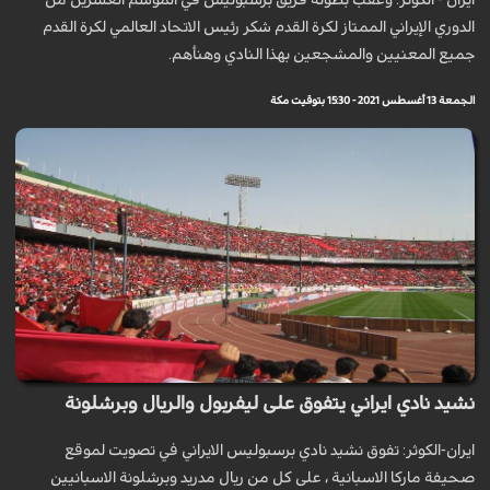
ايران - الكوثر: وعقب بطولة فريق برسبوليس في الموسم العشرين من
الدوري الإيراني الممتاز لكرة القدم شكر رئيس الاتحاد العالمي لكرة القدم
جميع المعنيين والمشجعين بهذا النادي وهنأهم.
الجمعة 13 أغسطس 2021 - 15:30 بتوقيت مكة
نشيد نادي ايراني يتفوق على ليفربول والريال وبرشلونة
ايران-الكوثر: تفوق نشيد نادي برسبوليس الايراني في تصویت لموقع
صحيفة ماركا الاسبانية ، على كل من ريال مدريد وبرشلونة الاسبانيين