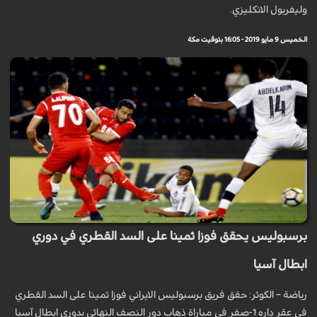
وليفربول الانكليزي.
الخميس 9 مايو 2019 - 16:05 بتوقيت مكة
برسبوليس يحقق فوزا ثمينا على السد القطري في دوري
ابطال آسيا
رياضة – الكوثر: حقق فریق برسبولیس الایراني فوزا ثمینا على السد القطري
في عقر داره 1-صفر في مباراة ذهاب دور النصف النهائي بدوري ابطال آسیا