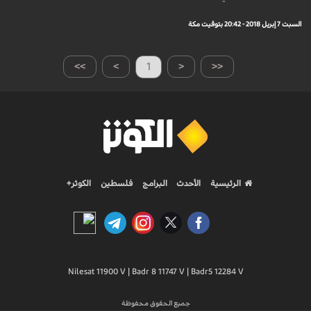
السبت 7 إبريل 2018 - 20:42 بتوقيت مكة
>>
>
1
<
<<
الرئيسية
الأحدث
البرامج
فلسطين
الكوثر+
Nilesat 11900 V | Badr 8 11747 V | Badr5 12284 V
جميع الحقوق محفوظة