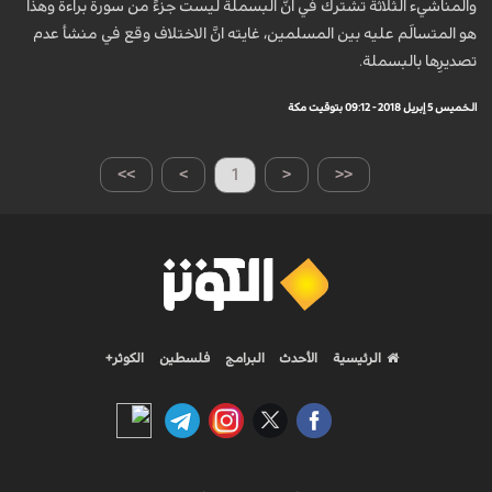
والمناشيء الثلاثة تشترك في انَّ البسملة ليست جزءً من سورة براءة وهذا
هو المتسالَم عليه بين المسلمين، غايته انَّ الاختلاف وقع في منشأ عدم
تصديرِها بالبسملة.
الخميس 5 إبريل 2018 - 09:12 بتوقيت مكة
>>
>
1
<
<<
الرئيسية
الأحدث
البرامج
فلسطين
الكوثر+