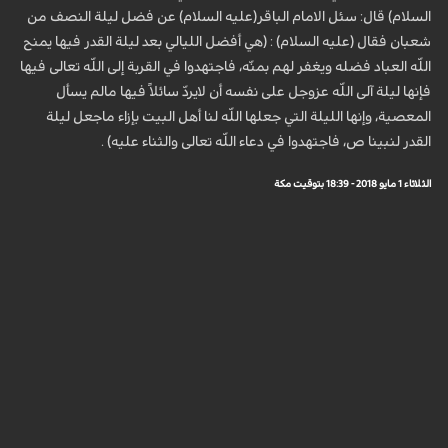
السلام) قال: سئل الامام الباقر(عليه السلام) عن فضل ليلة النصف من
شعبان فقال (عليه السلام) : (هي أفضل الليالي بعد ليلة القدر فيها يمنح
اللّه العباد فضله ويغفر لهم بمنّه، فاجتهدوا في القربة إلى اللّه تعالى فيها
فإنها ليلة آلى اللّه عزوجل على نفسه أن لايردّ سائلاً فيها مالم يسأل
المعصية، وإنها الليلة التي جعلها اللّه لنا أهل البيت بإزاء ماجعل ليلة
القدر لنبينا ص، فاجتهدوا في دعاء اللّه تعالى والثناء عليه) .
الثلاثاء 1 مايو 2018 - 18:39 بتوقيت مكة