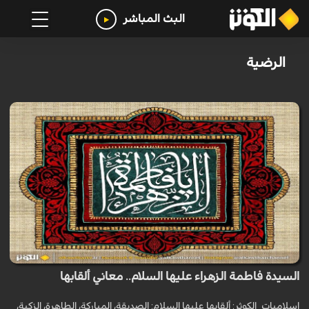
البث المباشر
الرضية
السيدة فاطمة الزهراء عليها السلام.. معاني ألقابها
اسلاميات_الكوثر: ألقابها عليها السلام: الصديقة، المباركة، الطاهرة، الزكية،