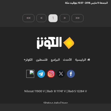
الجمعة 9 مارس 2018 - 10:37 بتوقيت مكة
>>
>
1
<
<<
الرئيسية
الأحدث
البرامج
فلسطين
الكوثر+
Nilesat 11900 V | Badr 8 11747 V | Badr5 12284 V
جميع الحقوق محفوظة