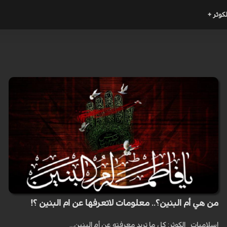
لكوثر +
من هي أم البنين؟.. معلومات لاتعرفها عن ام البنين ؟!
اسلاميات _الكوثر: كل ما تريد معرفته عن أم البنين...