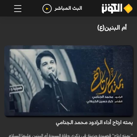
البث المباشر
أم البنين(ع)
يمته ارتاح أداء الرادود محمد الجنامي
" يمته ارتاح" قصيدة حزينة في ذكرى وفاة السيدة أم البنين عليها السلام