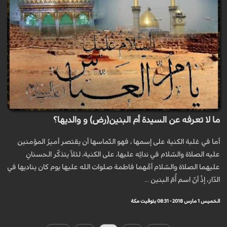
ما لا تعرفه عن السيدة أم البنين(رض) و والديها؟
أما في غلبة الكنية على إسمها ، فهو التّماسها أن يقتصر أميرُ المؤمنين
عليه الصّلاة والسّلام في ندائِه عليها، على الكنية، لئلاّ يتذكّر الحسنانِ
عليهما الصّلاة والسّلام أمَّهما فاطمة صلوات الله عليها يوم كان يناديها في
الدّار، إذْ أنّ اسم أُمّ البنین ...
الخميس 1 مارس 2018 - 08:31 بتوقيت مكة