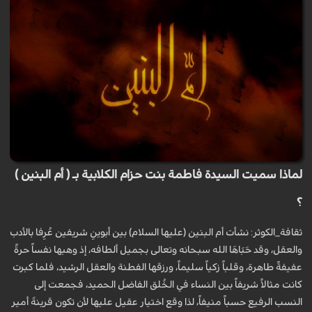
لماذا سميت السيدة فاطمة بنت حزام الكلابية بـ ( أم البنين )
؟
ثقافة_الكوثر: نشأت أم البنين (عليها السلام) بين أبوينِ شريفين عُرِفا بالأدب
والعقل، وقد حَبَاهَا الله سبحانه وتعالى بجميل ألطافه، إذ وهبها نفساً حرةً
عفيفةً طاهرة، وقلباً زكياً سليماً، ورزقها الفطنة والعقل الرشيد، فلما كبرت
كانت مثالاً شريفاً بين النساء في الخُلق الفاضل الحميد، فجمعت إلى
النسب الرفيع حسباً منيفاً، لذا وقع اختيار عقيل عليها لأن تكون قرينةَ أمير