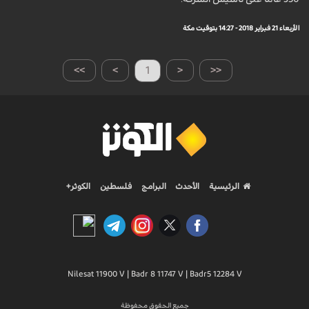
الأربعاء 21 فبراير 2018 - 14:27 بتوقيت مكة
>>
>
1
<
<<
الرئيسية
الأحدث
البرامج
فلسطين
الكوثر+
Nilesat 11900 V | Badr 8 11747 V | Badr5 12284 V
جميع الحقوق محفوظة