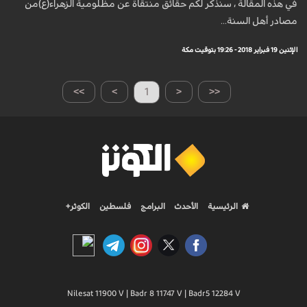
في هذه المقالة ، سنذكر لكم حقائق منتقاة عن مظلومية الزهراء(ع)من
مصادر أهل السنة...
الإثنين 19 فبراير 2018 - 19:26 بتوقيت مكة
>>
>
1
<
<<
الرئيسية
الأحدث
البرامج
فلسطين
الكوثر+
Nilesat 11900 V | Badr 8 11747 V | Badr5 12284 V