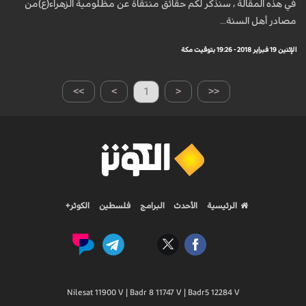
في هذه المقالة ، سنذكر لكم حقائق منتقاة عن مظلومية الزهراء(ع)من
مصادر أهل السنة...
الإثنين 19 فبراير 2018 - 19:26 بتوقيت مكة
>>
>
1
<
<<
الرئيسية
الأحدث
البرامج
فلسطين
الكوثر+
Nilesat 11900 V | Badr 8 11747 V | Badr5 12284 V