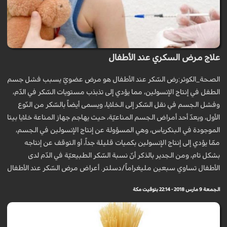
علاج مرض السكري عند الأطفال
الصحة_الكوثر:رض السّكر عند الأطفال هو مرض عضويّ يسبب فشل جسم
الطفل في إنتاج الإنسولين، مما يؤدي إلى تذبذب مستويات السّكر في الدّم،
وفشل الجسم في نقل السّكر إلى الخلايا، ويسمى أيضاً بالسّكر من النّوع
الأول، ويعدّ أحد أمراض الجسم المناعيّة، حيث يهاجم جهاز المناعة خلايا بيتا
الموجودة في البنكرياس، وهي المسؤولة عن إنتاج الإنسولين في الجسم،
ممّا يؤدي إلى إنتاج الإنسولين بكميات قليلة جداً، أو التوقف عن إنتاجه
بشكل تام، ومن الجدير بالذكر أنّ نسبة السّكر الطبيعيّة في الدّم لدى
الأطفال تساوي سبعين مليغراماً/دسلتر. أعراض مرض السّكر عند الأطفال
الجمعة 9 مارس 2018 - 22:14 بتوقيت مكة