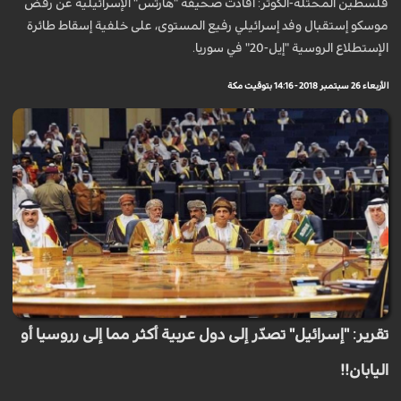
فلسطين المحتلة-الكوثر: أفادت صحيفة "هآرتس" الإسرائيلية عن رفض
موسكو إستقبال وفد إسرائيلي رفيع المستوى، على خلفية إسقاط طائرة
الإستطلاع الروسية "إيل-20" في سوريا.
الأربعاء 26 سبتمبر 2018 - 14:16 بتوقيت مكة
تقرير: "إسرائيل" تصدّر إلى دول عربية أكثر مما إلى رروسيا أو
اليابان!!