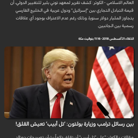
العالم الاسلامي - الكوثر: كشف تقرير لمعهد توني بلير للتغيير الدولي، أن
قيمة التبادل التجاري بين "إسرائيل" ودول عربية في الخليج الفارسي
يتجاوز المليار دولار سنويا، وذلك رغم عدم الاعتراف بوجود أي علاقات
رسمية بين الجانبين.
الثلاثاء 21 أغسطس 2018 - 11:16 بتوقيت مكة
بين رسائل ترامب وزيارة بولتون: ’تل أبيب’ تعيش القلق!
مقالات - الكوثر: "على "تل أبيب" أن تقلق دائماً بشأن تصريحات دونالد