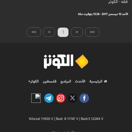
فقه - الكوثر
الأحد 10 ديسمبر 2017 - 13:26 بتوقيت مكة
>>
>
1
<
<<
الرئيسية
الأحدث
البرامج
فلسطين
الكوثر+
Nilesat 11900 V | Badr 8 11747 V | Badr5 12284 V