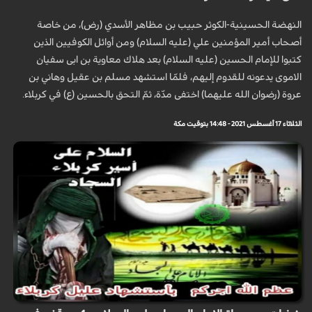
النهضة الحسينية-الكوثر حبيب بن مظاهر الأسدي (رض)، من خاصة
أصحاب أمير المؤمنين علي (علیه السلام) ومن أوائل الكوفيين الذين
كتبوا للإمام الحسين (علیه السلام) بعد هلاك معاوية بن ابی سفیان
الاموی يدعونه للقدوم إليهم، فلمّا استشهد مسلم بن عقيل وهاني بن
عروة (رضوان الله عليهما) اختفى مدّة، ثمّ التحق بالحسين (ع) في كربلاء.
الثلاثاء 17 أغسطس 2021 - 14:48 بتوقيت مكة