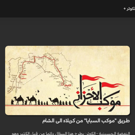
لكوثر +
طريق "موكب السبايا" من كربلاء الى الشام
النهضة الحسينية - الكوثر: يطرح هذا السؤال دائما من قبل الكثير وهو