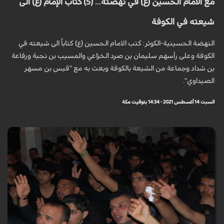
مع الامام الحسين (ع) في نهضته... (5) كتاب الإمام (ع) الى
شيعته في الكوفة
النهضة الحسينية-الكوثر: كتب الامام الحسين (ع) كتاباً الى شيعته في
الكوفة وعلى رأسهم سليمان بن صرد الخزاعي والمسيب بن نجبة ورفاعة
بن شداد وجماعة من الشيعة بالكوفة وبعث به مع "قيس بن مسهر
الصيداوي".
السبت 14 أغسطس 2021 - 14:34 بتوقيت مكة