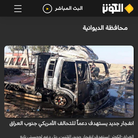
البث المباشر
محافظة الديوانية
انفجار جديد يستهدف دعماً للتحالف الأمريكي جنوب العراق
العراق-الكوثر: استهدف انفجار جديد، الإثنين، رتل دعم لوجستي تابع