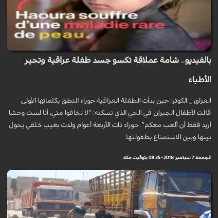
بالفيديو.. شامة عملاقة تكسو جسد طفلة عراقية وتحير
الأطباء
العراق _ الكوثر: حين بدأت الطفلة العراقية حوراء النطق بكلماتها الأولى
قالت لأطفال الجيران في الحي الذي تسكنه: “لا تخافوا مني، أنا لست وحشا
أريد فقط أن ألعب معكم”. حوراء ذات الأربعة أعوام ولدت بعيب خلقي يحول
بينها وبين الاستمتاع بطفولتها.
الجمعة 7 سبتمبر 2018 - 08:25 بتوقيت مكة