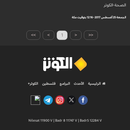
الصحة-الكوثر
الجمعة 25 أغسطس 2017 - 12:16 بتوقيت مكة
>>
>
1
<
<<
الرئيسية
الأحدث
البرامج
فلسطين
الكوثر+
Nilesat 11900 V | Badr 8 11747 V | Badr5 12284 V