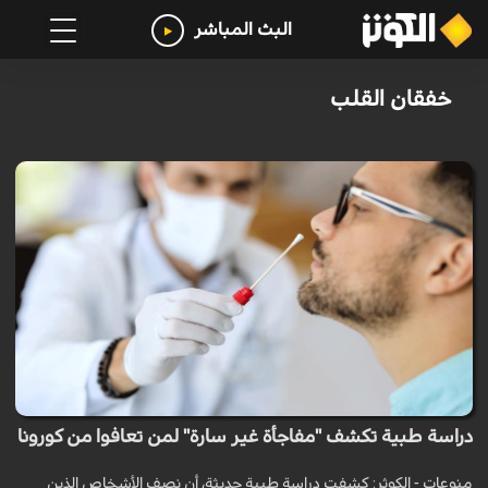
البث المباشر
خفقان القلب
دراسة طبية تكشف "مفاجأة غير سارة" لمن تعافوا من كورونا
منوعات - الكوثر: كشفت دراسة طبية حديثة، أن نصف الأشخاص الذين