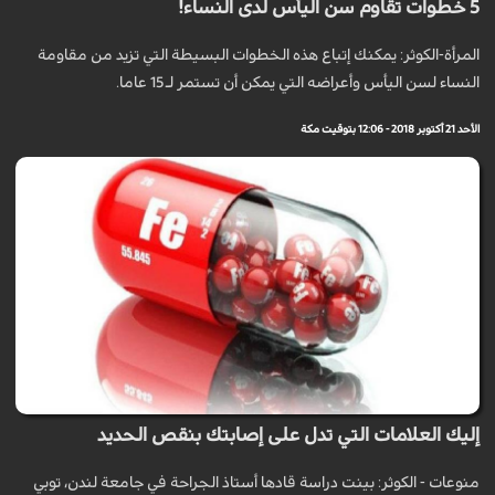
5 خطوات تقاوم سن اليأس لدى النساء!
المرأة-الكوثر: يمكنك إتباع هذه الخطوات البسيطة التي تزيد من مقاومة
النساء لسن اليأس وأعراضه التي يمكن أن تستمر لـ 15 عاما.
الأحد 21 أكتوبر 2018 - 12:06 بتوقيت مكة
إليك العلامات التي تدل على إصابتك بنقص الحديد
منوعات - الكوثر: بينت دراسة قادها أستاذ الجراحة في جامعة لندن، توبي