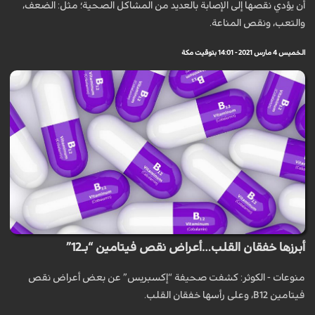
أن يؤدي نقصها إلى الإصابة بالعديد من المشاكل الصحية؛ مثل: الضعف،
والتعب، ونقص المناعة.
الخميس 4 مارس 2021 - 14:01 بتوقيت مكة
أبرزها خفقان القلب…أعراض نقص فيتامين “بـ12”
منوعات - الكوثر: كشفت صحيفة “إكسبريس” عن بعض أعراض نقص
فيتامين B12، وعلى رأسها خفقان القلب.