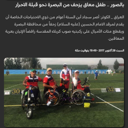
بالصور .. طفل معاق يزحف من البصرة نحو قبلة الاحرار
العراق _ الكوثر: أصر سجاد أبن الستة أعوام من ذوي الاحتياجات الخاصة أن
يقدم لمرقد الامام الحسين {عليه السلام} زحفاً من محافظة البصرة
ويقطع مئات الأميال على ركبتيه صوب كربلاء المقدسة رافضاً الإتيان بعربة
المعاقين.
السبت 28 أكتوبر 2017 - 19:49 بتوقيت مكة