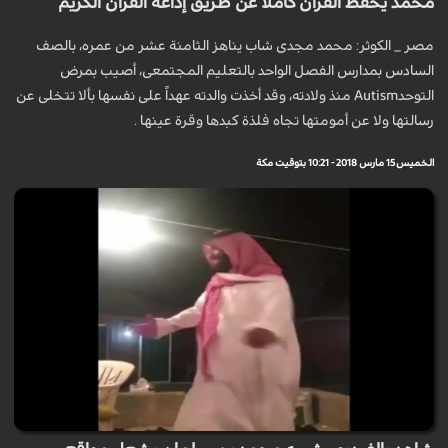
محمد يحفظ القرآن كاملا عن طريق إذاعة القرآن الكريم
مصر _ الكوثر: محمد مجدى شاب يناهز الثامنة عشر من عمره، بالصف
السادس بمدارس الفصل الواحد بالتعليم المجتمعى، أصيب بمرض
التوحدAutism منذ ولادته، وقد أخذت والدته عهداً على نفسها بألا تتخلى عن
رسالتها ولا عن أمومتها تجاه فلذة كبدها وقرة عينها .
الخميس 15 مارس 2018 - 10:21 بتوقيت مكة