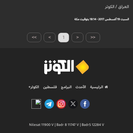
العراق / الكوثر
السبت 19 أغسطس 2017 - 18:14 بتوقيت مكة
>>
>
1
<
<<
الرئيسية
الأحدث
البرامج
فلسطين
الكوثر+
Nilesat 11900 V | Badr 8 11747 V | Badr5 12284 V