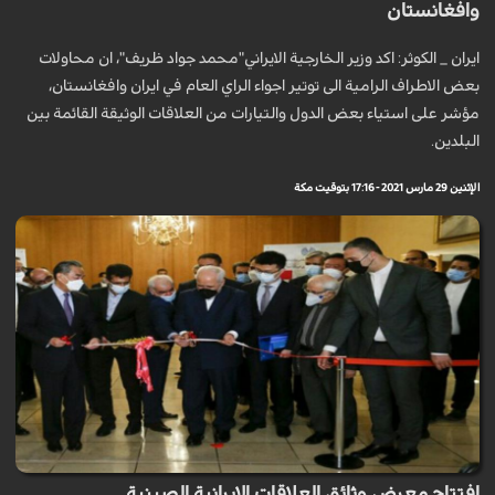
وافغانستان
ايران _ الكوثر: اكد وزير الخارجية الايراني"محمد جواد ظريف"، ان محاولات
بعض الاطراف الرامية الى توتير اجواء الراي العام في ايران وافغانستان،
مؤشر على استياء بعض الدول والتيارات من العلاقات الوثيقة القائمة بين
البلدين.
الإثنين 29 مارس 2021 - 17:16 بتوقيت مكة
افتتاح معرض وثائق العلاقات الايرانية الصينية