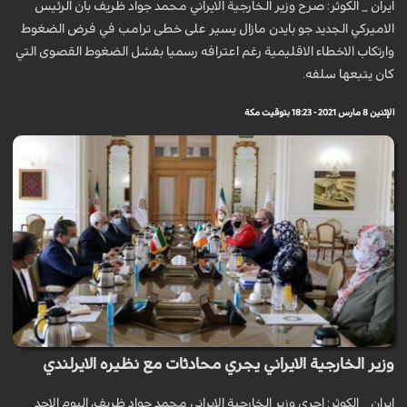
ايران _ الكوثر: صرح وزير الخارجية الايراني محمد جواد ظريف بان الرئيس
الاميركي الجديد جو بايدن مازال يسير على خطى ترامب في فرض الضغوط
وارتكاب الاخطاء الاقليمية رغم اعترافه رسميا بفشل الضغوط القصوى التي
كان يتبعها سلفه.
الإثنين 8 مارس 2021 - 18:23 بتوقيت مكة
وزير الخارجية الايراني يجري محادثات مع نظيره الايرلندي
ايران _ الكوثر: اجرى وزير الخارجية الايراني محمد جواد ظريف، اليوم الاحد