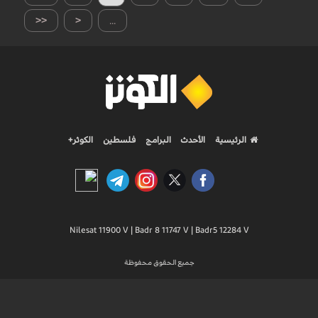
<<
<
...
الرئيسية
الأحدث
البرامج
فلسطين
الكوثر+
Nilesat 11900 V | Badr 8 11747 V | Badr5 12284 V
جميع الحقوق محفوظة