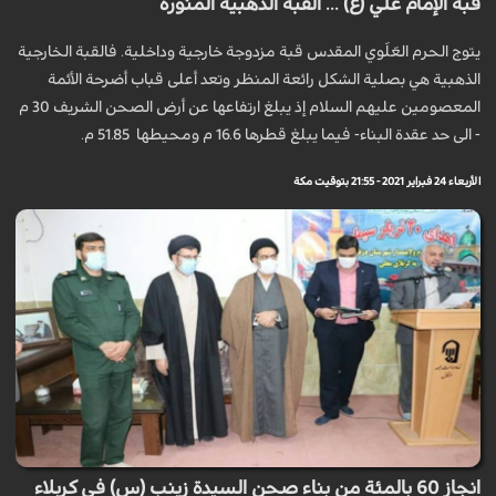
قبة الإمام علي (ع) ... القبة الذهبية المنورة
يتوج الحرم العَلَوي المقدس قبة مزدوجة خارجية وداخلية. فالقبة الخارجية
الذهبية هي بصلية الشكل رائعة المنظر وتعد أعلى قباب أضرحة الأئمة
المعصومين عليهم السلام إذ يبلغ ارتفاعها عن أرض الصحن الشريف 30 م
- الى حد عقدة البناء- فيما يبلغ قطرها 16.6 م ومحيطها 51.85 م.
الأربعاء 24 فبراير 2021 - 21:55 بتوقيت مكة
انجاز 60 بالمئة من بناء صحن السيدة زينب (س) في كربلاء