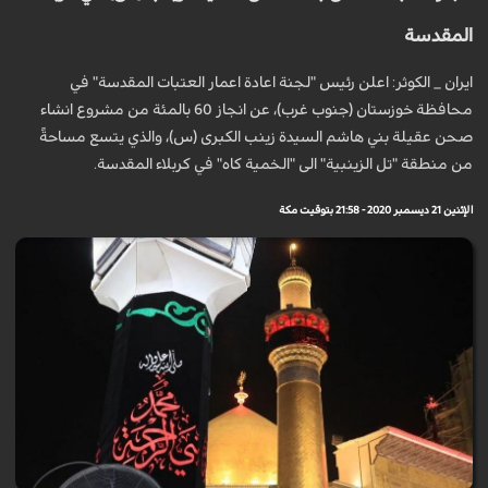
المقدسة
ايران _ الكوثر: اعلن رئيس "لجنة اعادة اعمار العتبات المقدسة" في
محافظة خوزستان (جنوب غرب)، عن انجاز 60 بالمئة من مشروع انشاء
صحن عقيلة بني هاشم السيدة زينب الكبرى (س)، والذي يتسع مساحةً
من منطقة "تل الزينبية" الى "الخمية كاه" في كربلاء المقدسة.
الإثنين 21 ديسمبر 2020 - 21:58 بتوقيت مكة