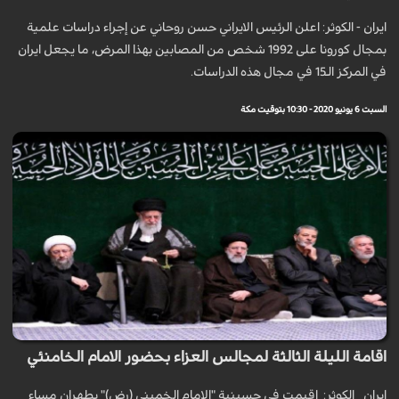
ايران - الكوثر: اعلن الرئيس الايراني حسن روحاني عن إجراء دراسات علمية
بمجال كورونا على 1992 شخص من المصابين بهذا المرض، ما يجعل ايران
في المركز الـ15 في مجال هذه الدراسات.
السبت 6 يونيو 2020 - 10:30 بتوقيت مكة
اقامة الليلة الثالثة لمجالس العزاء بحضور الامام الخامنئي
ايران _الكوثر: اقيمت في حسينية "الامام الخميني (رض)" بطهران مساء