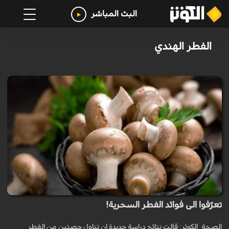
البث المباشر
الفطر الهندي
تعرّفوا الى فوائد الفطر السحرية!
الصحة_الكوثر: قالت نتائج دراسة جديدة إن تناول حصتين من الفطر