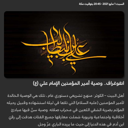
السبت 1 مايو 2021 - 20:45 بتوقيت مكة
انفوغراف.. وصية أمير المؤمنين الإمام علي (ع)
أهل البيت – الكوثر: منهج تشريعي دستوري عام ، تلك هي الوصية الخالدة
لأمير المؤمنين (عليه السلام) التي تلاها في ليلة استشهاده وقبيل رحيله
المؤلم بضربة الشقي اللعين في محراب صلاته. وصية سنَّ فيها مبادئ
أخلاقية واجتماعية وتربوية شملت معارفها جميع الفئات هدفت إلى رقيّ
ابن أدم في هذه الدنيا إلى حيث ما يريده الباري عزّ وجل.