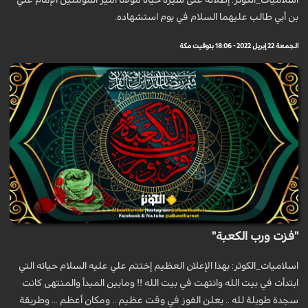
اسلاميات_الكوثر: إطلالة على سيرة حياة مولانا أمير المؤمنين الإمام علي
بن أبي طالب عليهما السلام في يوم استشهاده.
الجمعة 22 إبريل 2022 - 18:06 بتوقيت مكة
"فزت ورب الكعبة"
اسلاميات_الكوثر: بهذا الإعلان العظيم إختتم علي عليه السلام حياته التي
ابتدأت في بيت الله وانتهت في بيت الله !! ومابين المبدأ والمنتهى كانت
سجدة طويلة لله .. يعلن الفوز في وقت عظيم .. ومكان أعظم ... وطريقة