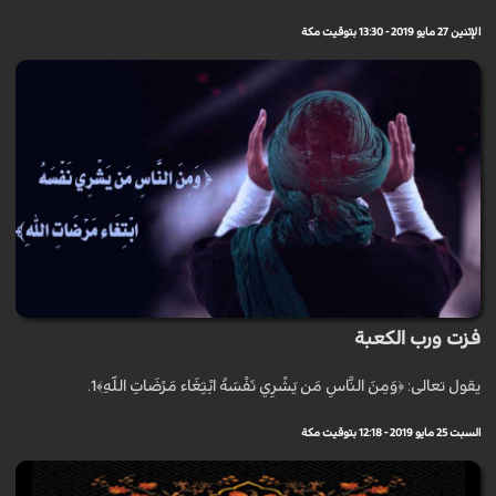
الإثنين 27 مايو 2019 - 13:30 بتوقيت مكة
فزت ورب الكعبة
يقول تعالى: ﴿وَمِنَ النَّاسِ مَن يَشْرِي نَفْسَهُ ابْتِغَاء مَرْضَاتِ اللّهِ﴾1.
السبت 25 مايو 2019 - 12:18 بتوقيت مكة