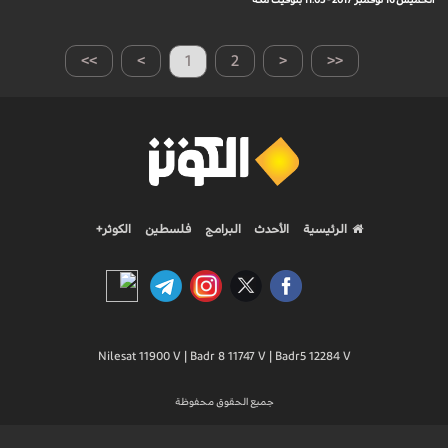
الخميس 16 نوفمبر 2017 - 11:05 بتوقيت مكة
>>
>
1
2
<
<<
الرئيسية
الأحدث
البرامج
فلسطين
الكوثر+
Nilesat 11900 V | Badr 8 11747 V | Badr5 12284 V
جميع الحقوق محفوظة