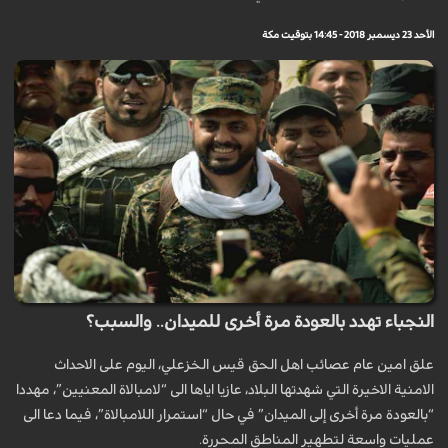
الأحد 23 ديسمبر 2018 - 14:45 بتوقيت مكة
النجباء تهدد بالعودة مرة أخرى للميدان.. والسبب؟
علق امين عام عصائب اهل الحق قيس الخزعلي، الیوم على الاحداث
الامنية الاخيرة التي شهدتها البلاد، عازيا اياها الى “لامبالاة المعنيين”، مهددا
“بالعودة مرة أخرى إلى الميدان” في حال “استمرار اللامبالاة”، فيما دعا الى
عمليات واسعة لتطهير المناطق المحررة.