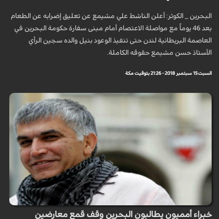
البحرين _ الكوثر: أعلن الناشط علي مشيمع عن تعليق إضرابه عن الطعام
بعد 46 يوماً مع مواصلة الاعتصام أمام مبنى سفارة حكومة البحرين في
العاصمة البريطانية لندن حتى تنفيذ الوعود بنيل والده سجين الرأي
الأستاذ حسن مشيمع حقوقه الكاملة.
السبت 15 سبتمبر 2018 - 21:26 بتوقيت مكة
خبراء أمميون يطالبون البحرين وقف قمع معارضين