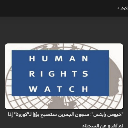
لكوثر +
"هيومن رايتس": سجون البحرين ستصبح بؤرًا لـ"كورونا" إذا
لم يُفرج عن السجناء