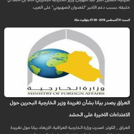
الدولية، حسين أمير عبد اللهيان، وزير الخارجية البحريني، خالد بن أحمد آل
خليفة، بسبب دعم الأخير "للعدوان الصهيوني" على العرب.
السبت 31 أغسطس 2019 - 07:38 بتوقيت مكة
العراق يصدر بيانا بشأن تغريدة وزير الخارجية البحرين حول
الاعتداءات الاخيرة على الحشد
العراق _ الكوثر: اصدرت وزارة الخارجية العراقية، الاربعاء، بيانا حول تغريدة