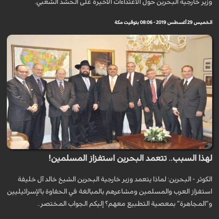
وزير خارجية البحرين حول الاعتداءات الاخيرة على الحشد الشعبي.
الخميس 29 أغسطس 2019 - 08:06 بتوقيت مكة
لهذا السبب.. تتعمد البحرين استفزاز المسلمين!
الکوثر - البحرین: لماذا يتعمد وزير خارجية البحرين الشيخ خالد آل خليفة
استفزاز العرب والمسلمين ومشاعرهم بالمبالغة في الحفاوة بالإسرائيليين
و”المجاهرة” بمعصية التطبيع معهم؟ إليكم الجواب المختصر..