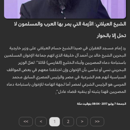
الشيخ العيلاني: الأزمة التي يمر بها العرب والمسلمون لا
تحل إلا بالحوار
رد إمام مسجد الغفران في صيدا الشيخ حسام العيلاني على وزير خارجية
البحرين الشيخ خالد بن أحمد آل خليفة الذي اتهم جماعة الإخوان المسلمين
باستباحة دماء المصريين وأبناء الخليج (الفارسي) قائلا”: لعلّ الوزير
البحريني نسي أو تناسى بأن الإخوان وإن اختلفنا معهم في بعض المواقف
السياسية أنهم هم الشرعية في مصر والرئيس المصري السابق محمد
المرسي هو الرئيس الشرعي لمصر أما لجهة اتهامه للإخوان باستباحة دماء
المصريين فهذا يثبته أو ينفيه قضاء عادل”.ِ
الجمعة 7 يوليو 2017 - 08:04 بتوقيت مكة
>>
>
1
2
<
<<