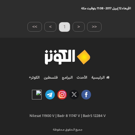
الأربعاء 12 إبريل 2017 - 11:08 بتوقيت مكة
>>
>
1
<
<<
الرئيسية
الأحدث
البرامج
فلسطين
الكوثر+
Nilesat 11900 V | Badr 8 11747 V | Badr5 12284 V
جميع الحقوق محفوظة