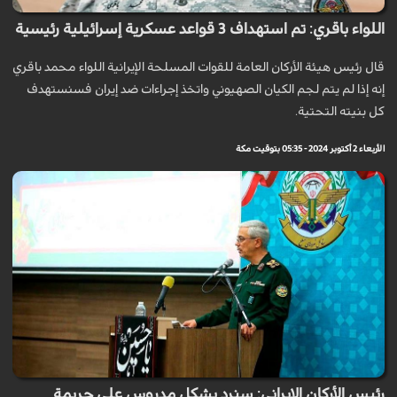
اللواء باقري: تم استهداف 3 قواعد عسكرية إسرائيلية رئيسية
قال رئيس هيئة الأركان العامة للقوات المسلحة الإيرانية اللواء محمد باقري
إنه إذا لم يتم لجم الكيان الصهيوني واتخذ إجراءات ضد إيران فسنستهدف
كل بنيته التحتية.
الأربعاء 2 أكتوبر 2024 - 05:35 بتوقيت مكة
رئيس الأركان الإيراني: سنرد بشكل مدروس على جريمة