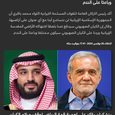
وباعثا على الندم
أكد رئيس الاركان العامة للقوات المسلحة الايرانية اللواء محمد باقري أن
الجمهورية الإسلامية الإيرانية لن تتسامح أبدا مع أي عدوان على أراضيها،
وقال إن الكيان الصهيوني سيدفع ثمنا باهظا لانتهاكه الأراضي المقدسة
الإيرانية وردنا على الكيان الصهيوني سيكون مختلفا وباعثا على الندم.
الثلاثاء 26 نوفمبر 2024 - 17:41 بتوقيت مكة
بزشكيان يؤكد على اهمية قمة الرياض لوقف جرائم الكيان