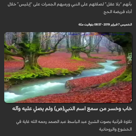
بأنهم “بلا عقل” لصلاتهم على النبي ورميهم الجمرات على “إبليس” خلال
أداء فريضة الحج.
الخميس 7 فبراير 2019 - 08:57 بتوقيت مكة
خاب وخسر من سمع اسم النبي(ص) ولم يصلِ عليه وآله
تلاوة قرآنية بصوت الشيخ عبد الباسط عبد الصمد رحمه الله غاية في
الخشوع والروحانية