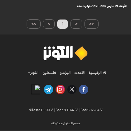
الأربعاء 29 مارس 2017 - 12:53 بتوقيت مكة
>>
>
1
<
<<
الرئيسية
الأحدث
البرامج
فلسطين
الكوثر+
Nilesat 11900 V | Badr 8 11747 V | Badr5 12284 V
جميع الحقوق محفوظة