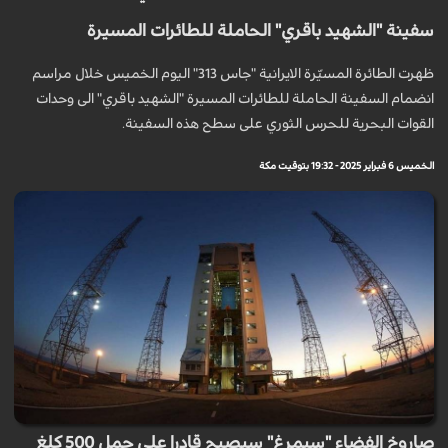
سفينة "الشهيد باقري" الحاملة للطائرات المسيرة
ظهرت الطائرة المسيّرة الايرانية "جاس 313" اليوم الخميس خلال مراسم
انضمام السفينة الحاملة للطائرات المسيرة "الشهيد باقري" الى وحدات
القوات البحرية للحرس الثوري على سطح هذه السفينة.
الخميس 6 فبراير 2025 - 19:32 بتوقيت مكة
صاروخ الفضاء "سيمرغ" سيصبح قادرا على حمل 500 كلغ