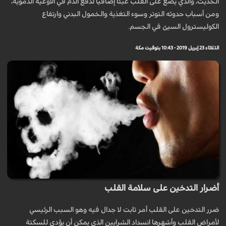
الحديث، والذي يضع على القلب عبئا إضافيا لدفع الدم في الأوعية الدموية،
ومن أسباب حدوثه التوتر وسوء التغذية والخمول البدني وارتفاع
الكوليسترول السيئ في الجسم.
الثلاثاء 23 إبريل 2019 - 10:43 بتوقيت مكة
أضرار التدخين على سلامة القلب
ضرر التدخين على القلب أمر ثابت لا جدال فيه وهو السبب الرئيسي
لأمراض القلب وأشهرها انسداد الشرايين الذي يمكن أن يؤدي للسكتة