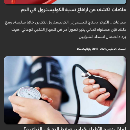
علامات تكشف عن ارتفاع نسبة الكوليسترول في الدم
منوعات _ الكوثر: يحتاج الجسم إلى الكوليسترول لتكوين خلايا سليمة، ومع
ذلك، فإن مستواه العالي يثير تطور أمراض الجهاز القلبي الوعائي، حيث
يزداد احتمال انسداد الشرايين.
السبت 20 مارس 2021 - 20:15 بتوقيت مكة
لماذا ينصح الأطباء بقياس ضغط الدم في الذراعين؟