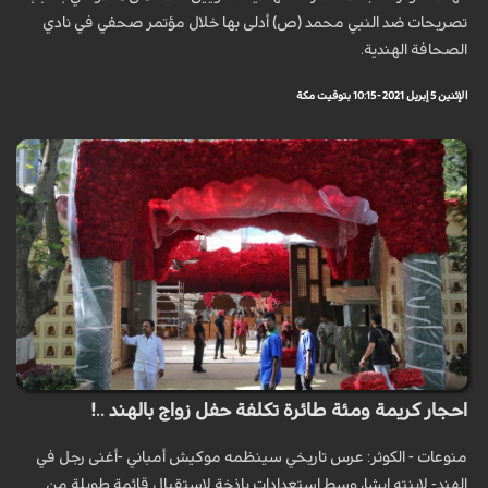
تصريحات ضد النبي محمد (ص) أدلى بها خلال مؤتمر صحفي في نادي
الصحافة الهندية.
الإثنين 5 إبريل 2021 - 10:15 بتوقيت مكة
احجار كريمة ومئة طائرة تكلفة حفل زواج بالهند ..!
منوعات - الكوثر: عرس تاريخي سينظمه موكيش أمباني -أغنى رجل في
الهند- لابنته إيشا، وسط استعدادات باذخة لاستقبال قائمة طويلة من