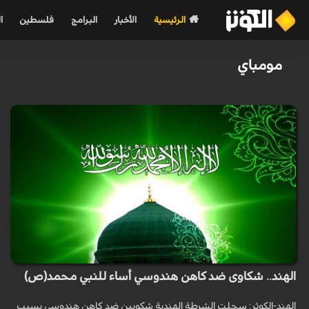
الرئيسية
الأخبار
البرامج
فلسطين
ا
مومباي
الهند.. شكاوى ضد كاهن هندوسي أساء للنبي محمد(ص)
الهند-الكوثر: سجلت الشرطة الهندية شكويين ضد كاهن هندوسي بسبب