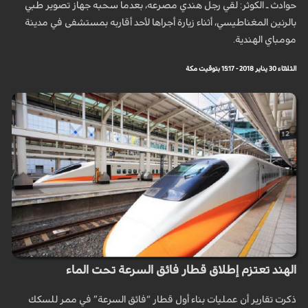
حوادث ـ الكوثر: لقي رجل هندي مصرعه، بعدما سحبه جهاز تصوير طبي
بالرنين المغناطيسي، أثناء زيارة أجراها لأحد أقاربه بمستشفى في مدينة
مومباي الهندية.
الثلاثاء 30 يناير 2018 - 15:17 بتوقيت مكة
الهند تعتزم إطلاق قطار فائق السرعة تحت الماء
ذكرت تقارير أن عمليات بناء أول قطار “فائق السرعة” في ممر للسكك