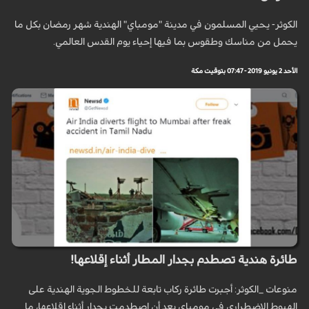
الكوثر- یحیي المسلمون في مدينة "مومباي" الهندية شهر رمضان بکل ما
یحمل من مناسك وطقوس بما فیها إحیاء یوم القدس العالمي.
الأحد 2 يونيو 2019 - 07:47 بتوقيت مكة
طائرة هندية تصطدم بجدار المطار أثناء إقلاعها!
منوعات _الكوثر: أجبرت طائرة ركاب تابعة للخطوط الجوية الهندية على
الهبوط الاضطراري في مومباي بعد أن اصطدمت بجدار أثناء إقلاعها، ما