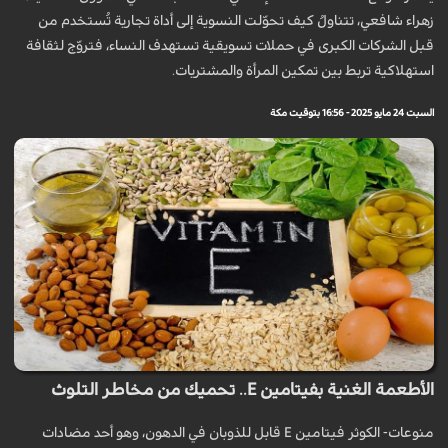
زهراء شافعي، تتناولُ كيف تحوّلت النسوية إلى أداة تجارية تُستخدم من
قبل الشركات الكبرى في حملات تسويقية تستهدف النساء، فتروّج لثقافة
استهلاكية تربط بين تمكين المرأة والمشتريات.
السبت 24 مايو 2025 - 16:56 بتوقيت مكة
الأطعمة الغنية بفيتامين E.. تحميك من مخاطر التلوث
منوعات- الكوثر فيتامين E قابل للذوبان في الدهون، وهو أحد مضادات