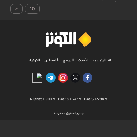
<
10
الرئيسية
الأحدث
البرامج
فلسطين
الكوثر+
Nilesat 11900 V | Badr 8 11747 V | Badr5 12284 V
جميع الحقوق محفوظة