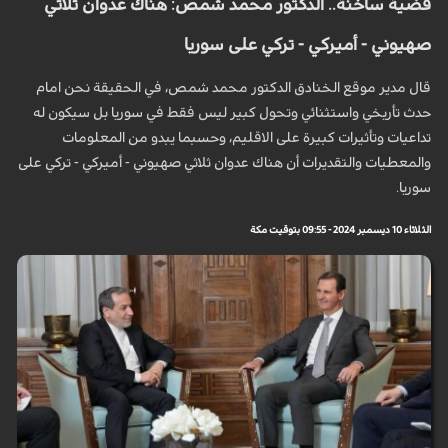
قضية ساخنة.. الدكتور محمد شمص: هناك عدوان ثلاثي
صهيوني - أميركي - تركي على سوريا
قال مدير موقع الخنادق الدكتور محمد شمص، في الحقيقة نحن امام
حدث تأريخي واستثنائي وتحول كبير ليس فقط في سوريا بل سيكون له
تداعيات وتأثيرات كبيرة على الاقليم، وحسبما يبدو من المعلومات
والمعطيات والتقديرات أن هناك عدوان ثلاثي صهيوني - أميركي - تركي على
سوريا.
الثلاثاء 10 ديسمبر 2024 - 09:55 بتوقيت مكة