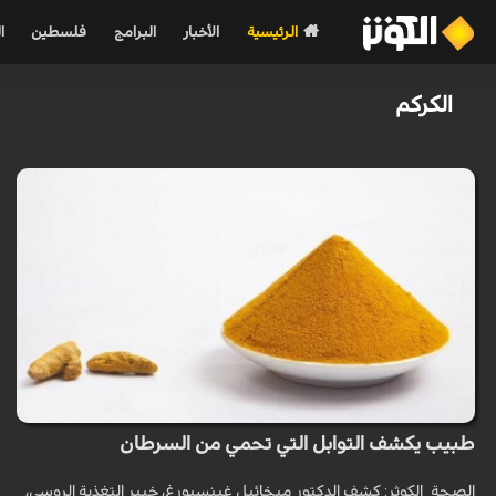
الرئيسية
الأخبار
البرامج
فلسطين
ا
الكركم
طبيب يكشف التوابل التي تحمي من السرطان
الصحة_الكوثر: كشف الدكتور ميخائيل غينسبورغ، خبير التغذية الروسي،