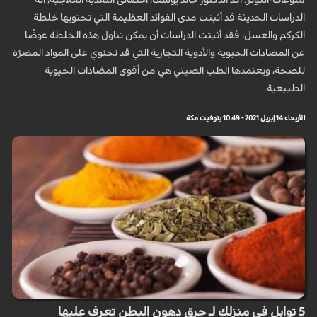
منوعات-الكوثر: أكد الدكتور خالد يوسف، اخصائى التغذية العلاجية، أنه
الدراسات الحديثة قد أثبتت مدى الفوائد العظيمة التي تحتويها خلطة
الكركم والعسل، فقد أثبتت الدراسات أن يمكن تناول هذه الخلطة عوضًا
عن المضادات الحيوية والأدوية التجارية التي قد تحتوي على المواد المضرّة
للصحة، ويعتمدها الطب الصيني هي من أقوى المضادات الحيوية
الطبيعية.
الأربعاء 14 إبريل 2021 - 10:49 بتوقيت مكة
5 توابل في منزلك لـ حرق دهون البطن تعرف عليها