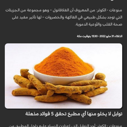
منوعات - الكوثر: من المعروف أن الفلافانول – وهو مجموعة من الجزيئات
التي توجد بشكل طبيعي في الفاكهة والخضروات – لها تأثير مفيد على
صحة القلب والأوعية الدموية.
الثلاثاء 31 مايو 2022 - 15:30 بتوقيت مكة
توابل لا يخلو منها أي مطبخ تحقق 5 فوائد مذهلة
منوعات - الكوثر: أحد التوابل التي اعتادت النساء عليه داخل المطبخ، من