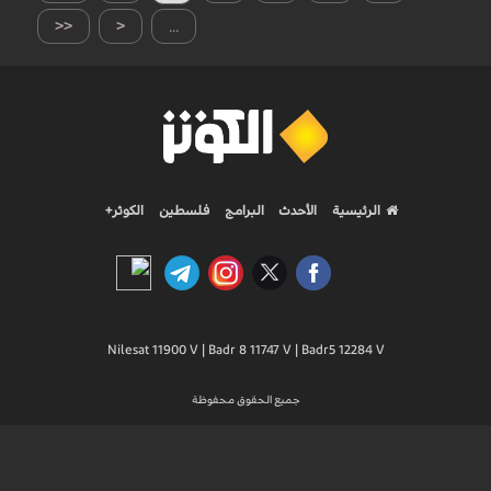
<<
<
...
الرئيسية
الأحدث
البرامج
فلسطين
الكوثر+
Nilesat 11900 V | Badr 8 11747 V | Badr5 12284 V
جميع الحقوق محفوظة