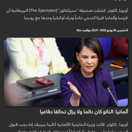
أوروبا_الكوثر: كشفت صحيفة "سبيكتاتور" (The Spectator) البريطانية أن
فرنسا وألمانيا قررتا التنحي جانباً وترك أوكرانيا وحدها مع روسيا.
الخميس 23 يونيو 2022 - 22:21 بتوقيت مكة
ألمانيا: الناتو كان دائما ولا يزال تحالفا دفاعيا
أوروبا _الكوثر: قالت وزيرة الخارجية الألمانية أنالينا بيربيك، إنه يجب قبول